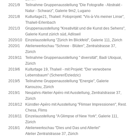
2021/9
Teilnahme Gruppenausstellung "Die Fotografie - Abstrakt -
Natur - Schwarz", Galerie 9m2, Lugano
2021/8
Kutlurtage21, Thalwil: Fotoprojekt: "Vis-à-Vis meiner Linse",
Thalwil-Erlenbach
2021/3
Gruppenausstellung "Kreativität und die Kunst des Sehens",
Galerie Kunst zürich süd, Adliswil
2020/10
Einzelausstellung "Zürich Im Blickfeld", Galerie 111, Zürich
2020/1
Atelierwerkschau "Schnee - Blüten", Zentralstrasse 37,
Zürich
2019/11
Teilnahme Gruppenausstellung " diversität", Badi Utoquai,
Zürich
2019/6
Kulturtage 19, Thalwil - mit Projekt: "Der verwobene
Lebensbaum" (Scherer/Dziedzic)
2019/5
Teilnahme Gruppenausstellung "Energie", Galerie
Karouzou, Zürich
2019/1
Neujahrs-Atelier Apéro mit Ausstellung, Zentralstrasse 37,
Zürich
2018/12
Künstler-Apéro mit Ausstellung "Flimser Impressionen", Rest.
Chesa, Flims
2018/11
Einzelausstellung "A Glimpse of New York", Galerie 111,
Zürich
2018/1
Atelierwerkschau "Dies und Das und Allerlei"
Atelier Zentralstrasse 37, Zürich