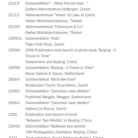
2011/5
Soloexhibition "...Wäre Fernes Nah..."
Gallery Alterszentrum Hottingen, Zurich
2011/1
Atelierworkshow "Views" at Lake of Zurich
Atelier Mühlebachstrasse, Thalwil
2010/5
Atelierworkshow "Panorama & Co"
Atelier Mühlebachstrasse, Thalwil
2009/11
Soloexhibition "Kids"
Tiger-Fink Shop, Zurich
2009/8
2009 Publication and launch of photo book "Beijing - A
Travel in Time"
Switzerland and Beijing, China
2009/6
Soloexhibition "Beijing - A Travel in Time"
Neue Galerie 6, Aarau, Switzerland
2008/7
Soloexhibition "Blick-Wechsel"
Restaurant Tracht, Ruschlikon, Zurich
2008/1
Soloexhibition "Zwischen zwei Welten"
Parkhotel Weggis, Weggis, Switzerland
2006/1
Soloexhibition "Zwischen zwei Welten"
Gallery La Rocca, Zurich
2005
Publication and launch of book
“Between Two Worlds” in Beijing, China
2004/3
Soloexhibition "Between two worlds"
798 Photogallery, Dashanzi, Beijing, China
2002
Joint exhibition, Swiss Embassy Beijing, China