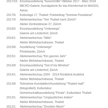
2017/10
Einzelausstellung "Ausschnitte" Oktober 2017 - März 2018
MICRO Galerie, Kunstgalerie für das Kleinformat im MAGGS,
Aarau
2017/6
Kulturtage 17, Thalwil: Fotobeitrag "Sommer-Paradiese"
2017/4
Atelierwerkschau "Von Thalwil nach Zürich"
Atelier Zentralstrasse 37, Zürich
2016/5
Einzelausstellung "Unterwegs"
Galerie am Lindenhof, Zürich
2016/1
Atelierwerkschau "Stille"
Atelier Mühlebachstrasse, Thalwil
2015/8
Ausstellung "Unterwegs"
Photobastei, Zürich
2015/1
Atelierwerkschau "Ein ganzes Jahr"
Atelier Mühlebachstrasse, Thalwil
2014/8
Einzelausstellung "Out of my Window"
Galerie am Lindenhof, Zürich
2014/1
Atelierwerkschau 2004 - 2014 Rückblick Ausblick
Atelier Mühlebachstrasse, Thalwil
2013/8
Teilnahme Kunstaktion/Ausstellung "Thalwil malt"
(fotografiert), Kulturlabor
Gemeinschaftsausstellung "Finale", Kulturlabor Thalwil
2013/1
Atelierwerkschau "Unglaubliches Indien"
Atelier Mühlebachstrasse, Thalwil
2012/1
Atelierwerkschau "Drunken Moon"