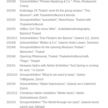
2025/9
Soloexhibition "Flimser Alpabzug & Co.", Flims, Restaurant
Chesa
2025/6
Kulturtage 25 Thalwil: work for the group project: "Tiny
Museum", with Thalwilerhofkunst & friends
2025/5
Groupexhibition "aussortiert", Waschhaus, Thalwil with
Thalwilerhofkunst
2025/5
ArtBox 124 "Die neue Stille" , Installation/photography,
Bahnhof Thalwil
2024/12
Soloexhibition "Das Flüstern der Bäume", Galerie 111, Zürich
2024/9
Soloexhibition "Blüten & Co", Galerie Hotel Löwen, Sommeri
2024/6
Groupexhibition for the opening Museum Thalwil "
Memories", Thalwil
2024/6
Opening Pfisterareal, Thalwil, ThalwilerHofkunst with
"Flags", Thalwil
2024/1
Newyear Apéro with Atelier Exhibition "And Spring is coming
for sure.." in Zurich
2023/10
Groupexhibition "What to we want to keep", Galery
Trittligasse, Zürich
2023/5
Soloexhibition "Water Impressions", Galerie am Lindenhof,
Zürich
2022/12
Christmas-Atelier exhibition "Winter times", Atelier
Zentralstrasse Zürich
2022/3
Groupexhibition "The World through our eyes", Galerie kunst
zurich sud, Adliswil