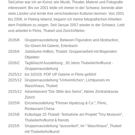
Seit jeher war ich an Kunst, wie Musik, Theater, Malerei und Fotografie
interessiert. Bis vor 2001 lebte ich immer in der Schweiz, bereiste aber
viele Länder und lernte ihre verschiedenen Kulturen kennen. Von 2001
bis 2006, in Peking lebend, begann ich meine fotografischen Arbeiten
dem Publikum zu zeigen. Seit Januar 2007 wieder in der Schweiz. Lebt
und arbeitet in Flims, Thalwil und Zürich/Atelier.
2026/6
Gruppenausstellung: Between Figuration and Abstraction,
Go-Green Art Galerie, Erlenbach
2026/4
Jubiläums-ArtBox, Thalwil: Gruppenarbeit mit fliegenden
Objekten
2026/2
Tag&Nacht Ausstellung , 30 Jahre ThalwilerHofKunst -
Gruppenausstellung
2025/12
bis 3/2026: POP UP Galerie in Flims geführt
2025/12
Gruppenausstellung "Unheimliches", Lichtpanels im
Waschhaus, Thalwil
2025/12
Adventsevent "Die Stille des Seins", Atelier Zentralstrasse
Zürich
2025/9
Einzelausstellung "Flimser Alpabzug & Co.", Flims,
Restaurant Chesa
2025/6
Kulturtage 25 Thalwil: Teilnahme am Projekt "Tiny Museum",
Thalwilerhofkunst & friends
2025/5
Gruppenausstellung "aussortiert", Im " Waschhaus", Thalwil
mit Thalwilerhofkunst