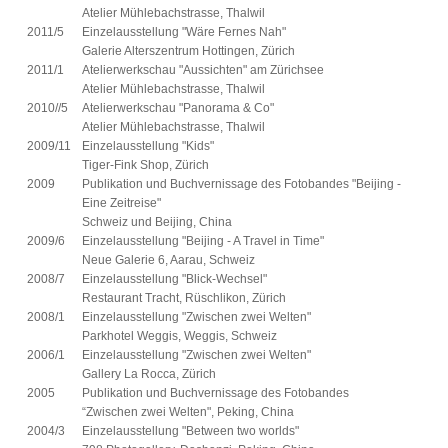
Atelier Mühlebachstrasse, Thalwil
2011/5
Einzelausstellung "Wäre Fernes Nah"
Galerie Alterszentrum Hottingen, Zürich
2011/1
Atelierwerkschau "Aussichten" am Zürichsee
Atelier Mühlebachstrasse, Thalwil
2010//5
Atelierwerkschau "Panorama & Co"
Atelier Mühlebachstrasse, Thalwil
2009/11
Einzelausstellung "Kids"
Tiger-Fink Shop, Zürich
2009
Publikation und Buchvernissage des Fotobandes "Beijing -
Eine Zeitreise"
Schweiz und Beijing, China
2009/6
Einzelausstellung "Beijing - A Travel in Time"
Neue Galerie 6, Aarau, Schweiz
2008/7
Einzelausstellung "Blick-Wechsel"
Restaurant Tracht, Rüschlikon, Zürich
2008/1
Einzelausstellung "Zwischen zwei Welten"
Parkhotel Weggis, Weggis, Schweiz
2006/1
Einzelausstellung "Zwischen zwei Welten"
Gallery La Rocca, Zürich
2005
Publikation und Buchvernissage des Fotobandes
“Zwischen zwei Welten", Peking, China
2004/3
Einzelausstellung "Between two worlds"