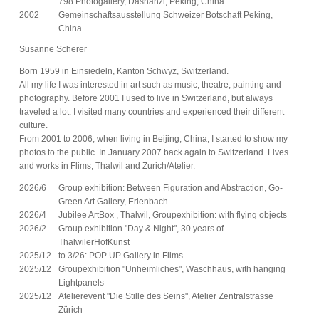
798 Photogallery, Dashanzi, Peking, China
2002
Gemeinschaftsausstellung Schweizer Botschaft Peking,
China
Susanne Scherer
Born 1959 in Einsiedeln, Kanton Schwyz, Switzerland.
All my life I was interested in art such as music, theatre, painting and
photography. Before 2001 I used to live in Switzerland, but always
traveled a lot. I visited many countries and experienced their different
culture.
From 2001 to 2006, when living in Beijing, China, I started to show my
photos to the public. In January 2007 back again to Switzerland. Lives
and works in Flims, Thalwil and Zurich/Atelier.
2026/6
Group exhibition: Between Figuration and Abstraction, Go-
Green Art Gallery, Erlenbach
2026/4
Jubilee ArtBox , Thalwil, Groupexhibition: with flying objects
2026/2
Group exhibition "Day & Night", 30 years of
ThalwilerHofKunst
2025/12
to 3/26: POP UP Gallery in Flims
2025/12
Groupexhibition "Unheimliches", Waschhaus, with hanging
Lightpanels
2025/12
Atelierevent "Die Stille des Seins", Atelier Zentralstrasse
Zürich