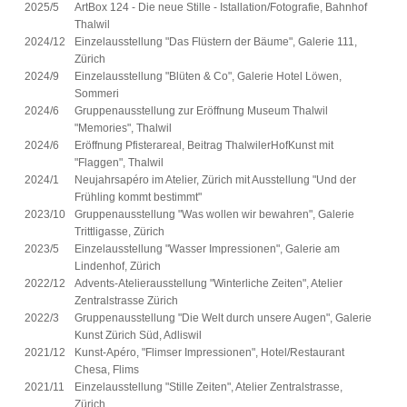
2025/5
ArtBox 124 - Die neue Stille - Istallation/Fotografie, Bahnhof
Thalwil
2024/12
Einzelausstellung "Das Flüstern der Bäume", Galerie 111,
Zürich
2024/9
Einzelausstellung "Blüten & Co", Galerie Hotel Löwen,
Sommeri
2024/6
Gruppenausstellung zur Eröffnung Museum Thalwil
"Memories", Thalwil
2024/6
Eröffnung Pfisterareal, Beitrag ThalwilerHofKunst mit
"Flaggen", Thalwil
2024/1
Neujahrsapéro im Atelier, Zürich mit Ausstellung "Und der
Frühling kommt bestimmt"
2023/10
Gruppenausstellung "Was wollen wir bewahren", Galerie
Trittligasse, Zürich
2023/5
Einzelausstellung "Wasser Impressionen", Galerie am
Lindenhof, Zürich
2022/12
Advents-Atelierausstellung "Winterliche Zeiten", Atelier
Zentralstrasse Zürich
2022/3
Gruppenausstellung "Die Welt durch unsere Augen", Galerie
Kunst Zürich Süd, Adliswil
2021/12
Kunst-Apéro, "Flimser Impressionen", Hotel/Restaurant
Chesa, Flims
2021/11
Einzelausstellung "Stille Zeiten", Atelier Zentralstrasse,
Zürich