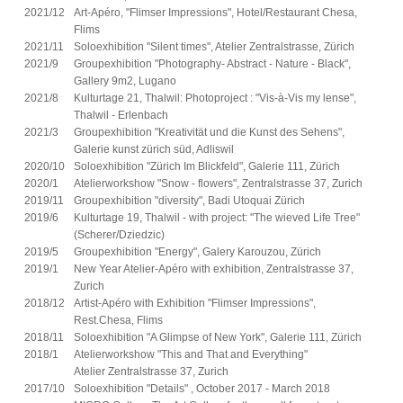
2021/12
Art-Apéro, "Flimser Impressions", Hotel/Restaurant Chesa,
Flims
2021/11
Soloexhibition "Silent times", Atelier Zentralstrasse, Zürich
2021/9
Groupexhibition "Photography- Abstract - Nature - Black",
Gallery 9m2, Lugano
2021/8
Kulturtage 21, Thalwil: Photoproject : "Vis-à-Vis my lense",
Thalwil - Erlenbach
2021/3
Groupexhibition "Kreativität und die Kunst des Sehens",
Galerie kunst zürich süd, Adliswil
2020/10
Soloexhibition "Zürich Im Blickfeld", Galerie 111, Zürich
2020/1
Atelierworkshow "Snow - flowers", Zentralstrasse 37, Zurich
2019/11
Groupexhibition "diversity", Badi Utoquai Zürich
2019/6
Kulturtage 19, Thalwil - with project: "The wieved Life Tree"
(Scherer/Dziedzic)
2019/5
Groupexhibition "Energy", Galery Karouzou, Zürich
2019/1
New Year Atelier-Apéro with exhibition, Zentralstrasse 37,
Zurich
2018/12
Artist-Apéro with Exhibition "Flimser Impressions",
Rest.Chesa, Flims
2018/11
Soloexhibition "A Glimpse of New York", Galerie 111, Zürich
2018/1
Atelierworkshow "This and That and Everything"
Atelier Zentralstrasse 37, Zurich
2017/10
Soloexhibition "Details" , October 2017 - March 2018