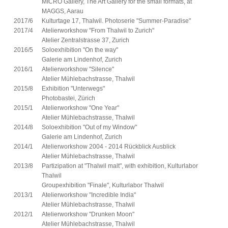
MICRO Gallery, The Art Gallery for the small formats, at
MAGGS, Aarau
2017/6
Kulturtage 17, Thalwil. Photoserie "Summer-Paradise"
2017/4
Atelierworkshow "From Thalwil to Zurich"
Atelier Zentralstrasse 37, Zurich
2016/5
Soloexhibition "On the way"
Galerie am Lindenhof, Zurich
2016/1
Atelierworkshow "Silence"
Atelier Mühlebachstrasse, Thalwil
2015/8
Exhibition "Unterwegs"
Photobastei, Zürich
2015/1
Atelierworkshow "One Year"
Atelier Mühlebachstrasse, Thalwil
2014/8
Soloexhibition "Out of my Window"
Galerie am Lindenhof, Zurich
2014/1
Atelierworkshow 2004 - 2014 Rückblick Ausblick
Atelier Mühlebachstrasse, Thalwil
2013/8
Partizipation at "Thalwil malt", with exhibition, Kulturlabor
Thalwil
Groupexhibition "Finale", Kulturlabor Thalwil
2013/1
Atelierworkshow "Incredible India"
Atelier Mühlebachstrasse, Thalwil
2012/1
Atelierworkshow "Drunken Moon"
Atelier Mühlebachstrasse, Thalwil